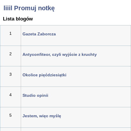
liiil Promuj notkę
Lista blogów
1
Gazeta Zaborcza
2
Antyconfiteor, czyli wyjście z kruchty
3
Okolice pięćdziesiątki
4
Studio opinii
5
Jestem, więc myślę