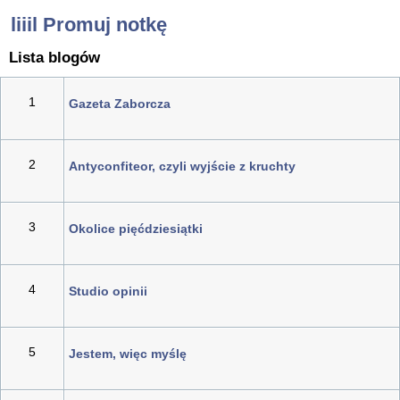
liiil Promuj notkę
Lista blogów
1
Gazeta Zaborcza
2
Antyconfiteor, czyli wyjście z kruchty
3
Okolice pięćdziesiątki
4
Studio opinii
5
Jestem, więc myślę