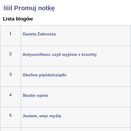
liiil Promuj notkę
Lista blogów
1
Gazeta Zaborcza
2
Antyconfiteor, czyli wyjście z kruchty
3
Okolice pięćdziesiątki
4
Studio opinii
5
Jestem, więc myślę