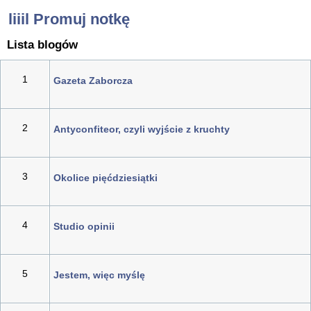
liiil Promuj notkę
Lista blogów
1
Gazeta Zaborcza
2
Antyconfiteor, czyli wyjście z kruchty
3
Okolice pięćdziesiątki
4
Studio opinii
5
Jestem, więc myślę